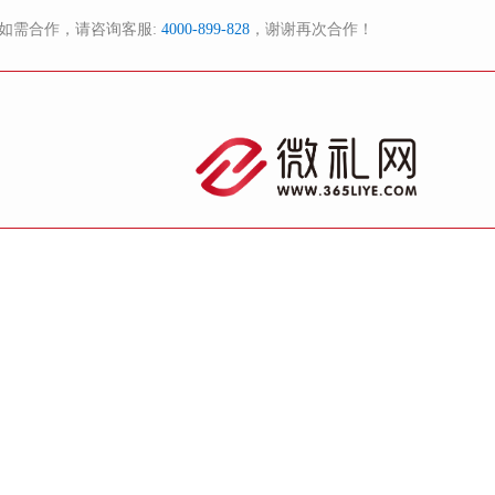
如需合作，请咨询客服:
4000-899-828
，谢谢再次合作！