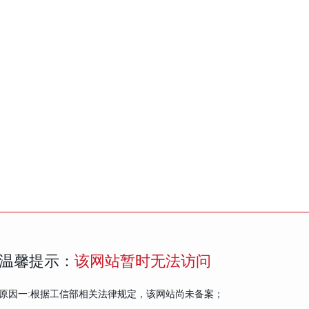
温馨提示：
该网站暂时无法访问
原因一:根据工信部相关法律规定，该网站尚未备案；