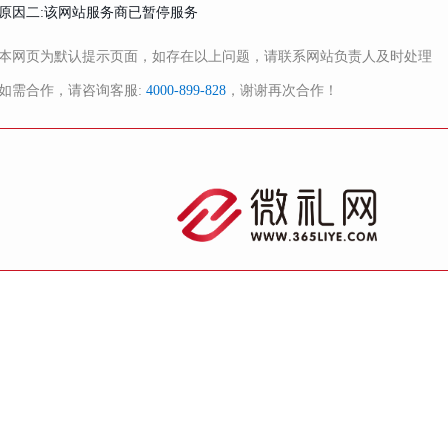
原因二:该网站服务商已暂停服务
本网页为默认提示页面，如存在以上问题，请联系网站负责人及时处理
如需合作，请咨询客服:
4000-899-828
，谢谢再次合作！